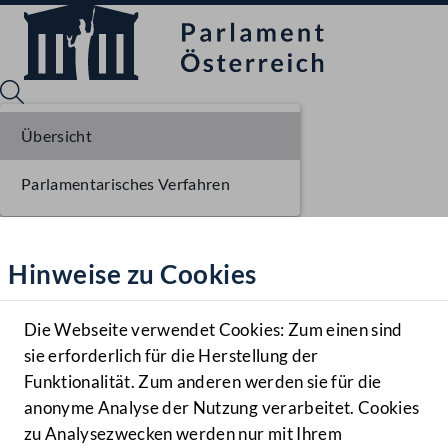
Übersicht
Parlamentarisches Verfahren
Sprache English
Mediathek
Hinweise zu Cookies
Hilfe
Benutzer
Die Webseite verwendet Cookies: Zum einen sind
Zielgruppe
sie erforderlich für die Herstellung der
Navigationsmenü öffnen
MENÜ
Funktionalität. Zum anderen werden sie für die
anonyme Analyse der Nutzung verarbeitet. Cookies
zu Analysezwecken werden nur mit Ihrem
Sprache En
Mediathek