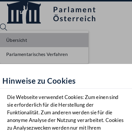
Übersicht
Parlamentarisches Verfahren
Sprache English
Mediathek
Hinweise zu Cookies
Hilfe
Benutzer
Die Webseite verwendet Cookies: Zum einen sind
Zielgruppe
sie erforderlich für die Herstellung der
Navigationsmenü öffnen
MENÜ
Funktionalität. Zum anderen werden sie für die
anonyme Analyse der Nutzung verarbeitet. Cookies
zu Analysezwecken werden nur mit Ihrem
Sprache En
Mediathek