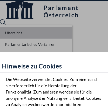
Übersicht
Parlamentarisches Verfahren
Sprache English
Mediathek
Hinweise zu Cookies
Hilfe
Benutzer
Die Webseite verwendet Cookies: Zum einen sind
Zielgruppe
sie erforderlich für die Herstellung der
Navigationsmenü öffnen
MENÜ
Funktionalität. Zum anderen werden sie für die
anonyme Analyse der Nutzung verarbeitet. Cookies
zu Analysezwecken werden nur mit Ihrem
Sprache En
Mediathek