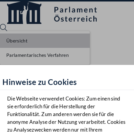
Übersicht
Parlamentarisches Verfahren
Sprache English
Mediathek
Hinweise zu Cookies
Hilfe
Benutzer
Die Webseite verwendet Cookies: Zum einen sind
Zielgruppe
sie erforderlich für die Herstellung der
Navigationsmenü öffnen
MENÜ
Funktionalität. Zum anderen werden sie für die
anonyme Analyse der Nutzung verarbeitet. Cookies
zu Analysezwecken werden nur mit Ihrem
Sprache En
Mediathek