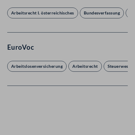
Arbeitsrecht I. österreichisches
Bundesverfassung
So
EuroVoc
Arbeitslosenversicherung
Arbeitsrecht
Steuerwesen
Kontakt