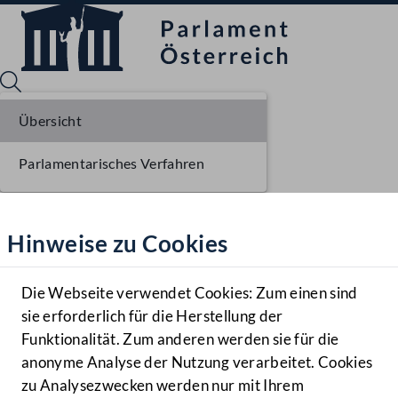
Übersicht
Parlamentarisches Verfahren
Sprache English
Mediathek
Hinweise zu Cookies
Hilfe
Benutzer
Die Webseite verwendet Cookies: Zum einen sind
Zielgruppe
sie erforderlich für die Herstellung der
Navigationsmenü öffnen
MENÜ
Funktionalität. Zum anderen werden sie für die
anonyme Analyse der Nutzung verarbeitet. Cookies
zu Analysezwecken werden nur mit Ihrem
Sprache En
Mediathek