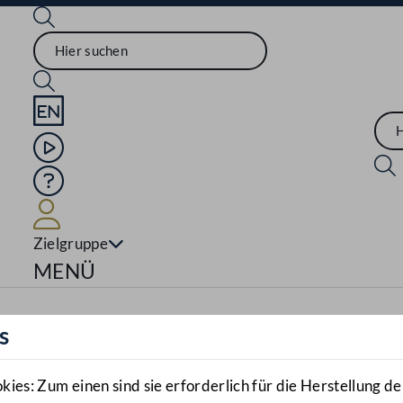
Sprache English
Mediathek
Hilfe
Benutzer
Zielgruppe
Navigationsmenü öffnen
MENÜ
s
es: Zum einen sind sie erforderlich für die Herstellung de