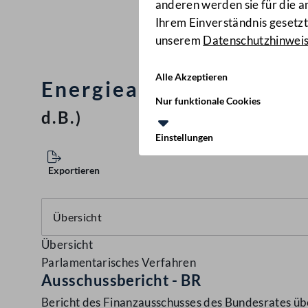
anderen werden sie für die 
Ihrem Einverständnis gesetzt.
unserem
Datenschutzhinwei
Alle Akzeptieren
Energieabgabenvergütu
Nur funktionale Cookies
d.B.)
Einstellungen
Exportieren
Übersicht
Parlamentarisches Verfahren
Ausschussbericht - BR
Bericht des Finanzausschusses des Bundesrates ü