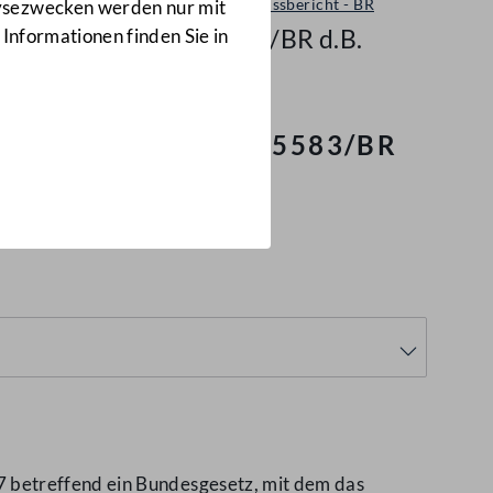
Ausschussbericht - BR
lysezwecken werden nur mit
5583/BR d.B.
 Informationen finden Sie in
lsteuergesetz
(5583/BR
 betreffend ein Bundesgesetz, mit dem das