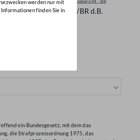
Ausschussbericht - BR
lysezwecken werden nur mit
6098/BR d.B.
 Informationen finden Sie in
reffend ein Bundesgesetz, mit dem das
nung, die Strafprozessordnung 1975, das