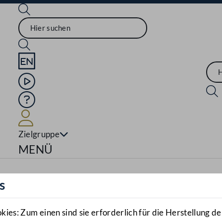
Sprache English
Mediathek
Hilfe
Benutzer
Zielgruppe
Navigationsmenü öffnen
MENÜ
s
es: Zum einen sind sie erforderlich für die Herstellung de