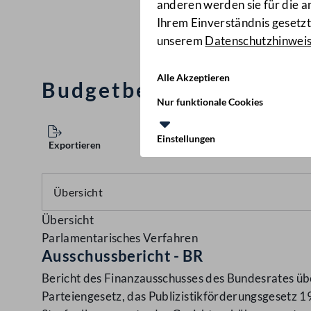
anderen werden sie für die 
Ihrem Einverständnis gesetzt.
unserem
Datenschutzhinwei
Alle Akzeptieren
Budgetbegleitgesetz 20
Nur funktionale Cookies
Einstellungen
Exportieren
Übersicht
Parlamentarisches Verfahren
Ausschussbericht - BR
Bericht des Finanzausschusses des Bundesrates üb
Parteiengesetz, das Publizistikförderungsgesetz 1