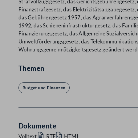
Strafvollzugsgesetz, das Gerichtsgebührengesetz,
Finanzstrafgesetz, das Elektrizitätsabgabegesetz
das Gebührengesetz 1957, das Agrarverfahrensges
1992, das Schieneninfrastrukturgesetz, das Famili
Finanzierungsgesetz, das Allgemeine Sozialversic
Umweltförderungsgesetz, das Telekommunikationsg
Wohnungsgemeinnützigkeitsgesetz geändert werde
Themen
Budget und Finanzen
Dokumente
Volltext
RTF
HTML