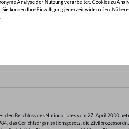
anonyme Analyse der Nutzung verarbeitet. Cookies zu Ana
 Sie können Ihre Einwilligung jederzeit widerrufen. Nähere
s
.
00)
(6098/BR d.B.)
er den Beschluss des Nationalrates vom 27. April 2000 bet
984, das Gerichtsorganisationsgesetz, die Zivilprozessord