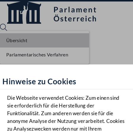
Übersicht
Parlamentarisches Verfahren
Sprache English
Mediathek
Hinweise zu Cookies
Hilfe
Benutzer
Die Webseite verwendet Cookies: Zum einen sind
Zielgruppe
sie erforderlich für die Herstellung der
Navigationsmenü öffnen
MENÜ
Funktionalität. Zum anderen werden sie für die
anonyme Analyse der Nutzung verarbeitet. Cookies
zu Analysezwecken werden nur mit Ihrem
Sprache En
Mediathek