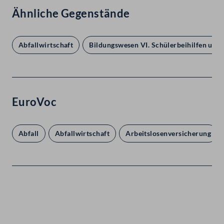
Ähnliche Gegenstände
Abfallwirtschaft
Bildungswesen VI. Schülerbeihilfen und
EuroVoc
Abfall
Abfallwirtschaft
Arbeitslosenversicherung
Kontakt