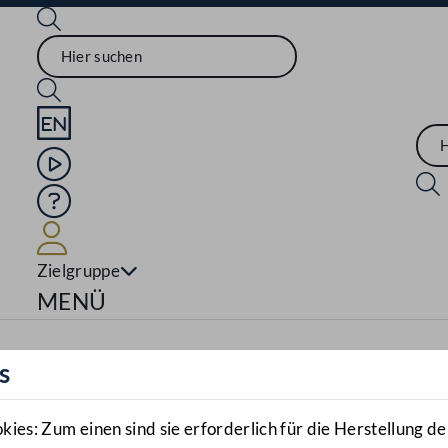
Sprache English
Mediathek
Hilfe
Benutzer
Zielgruppe
Navigationsmenü öffnen
MENÜ
s
es: Zum einen sind sie erforderlich für die Herstellung de