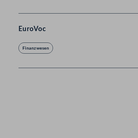
EuroVoc
Finanzwesen
Kontakt