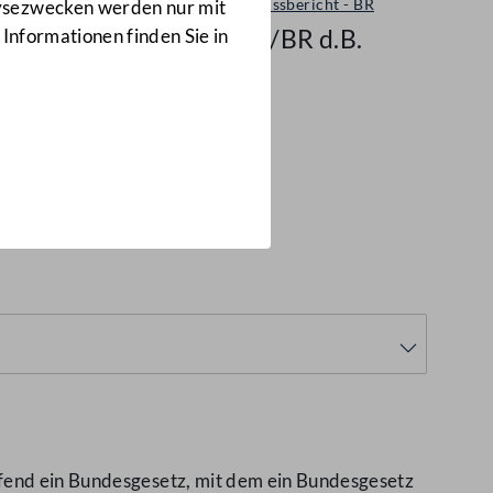
Ausschussbericht - BR
lysezwecken werden nur mit
6850/BR d.B.
 Informationen finden Sie in
tz,
 d.B.)
ffend ein Bundesgesetz, mit dem ein Bundesgesetz