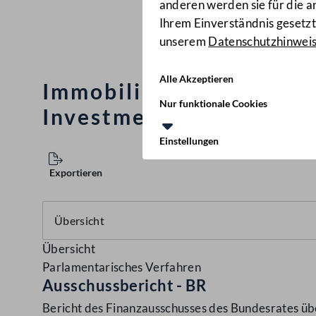
anderen werden sie für die 
Ihrem Einverständnis gesetzt.
unserem
Datenschutzhinwei
Alle Akzeptieren
Immobilien-Investment
Nur funktionale Cookies
Investmentfondsgesetz 
Einstellungen
Exportieren
Übersicht
Parlamentarisches Verfahren
Ausschussbericht - BR
Bericht des Finanzausschusses des Bundesrates üb