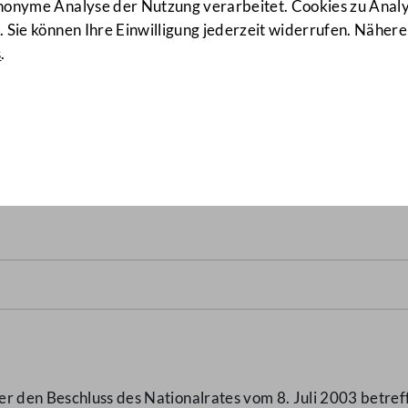
anonyme Analyse der Nutzung verarbeitet. Cookies zu Ana
 Sie können Ihre Einwilligung jederzeit widerrufen. Nähere
s
.
fondsgesetz; Bankwesengese
1993 u.a., Änderung
(6850/BR
er den Beschluss des Nationalrates vom 8. Juli 2003 betre