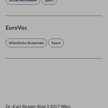
Sicherheitswesen
Sport
EuroVoc
öffentliche Sicherheit
Sport
Kontakt
Dr.-Karl-Renner-Ring 3 1017 Wien