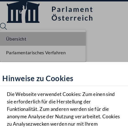
Übersicht
Parlamentarisches Verfahren
Sprache English
Mediathek
Hinweise zu Cookies
Hilfe
Benutzer
Die Webseite verwendet Cookies: Zum einen sind
Zielgruppe
sie erforderlich für die Herstellung der
Navigationsmenü öffnen
MENÜ
Funktionalität. Zum anderen werden sie für die
anonyme Analyse der Nutzung verarbeitet. Cookies
zu Analysezwecken werden nur mit Ihrem
Sprache En
Mediathek