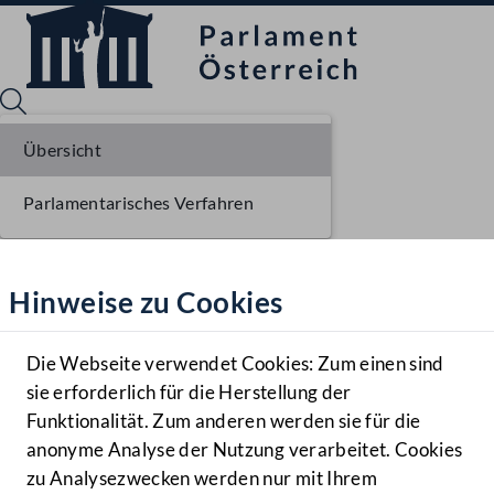
Übersicht
Parlamentarisches Verfahren
Sprache English
Mediathek
Hinweise zu Cookies
Hilfe
Benutzer
Die Webseite verwendet Cookies: Zum einen sind
Zielgruppe
sie erforderlich für die Herstellung der
Navigationsmenü öffnen
MENÜ
Funktionalität. Zum anderen werden sie für die
anonyme Analyse der Nutzung verarbeitet. Cookies
zu Analysezwecken werden nur mit Ihrem
Sprache En
Mediathek