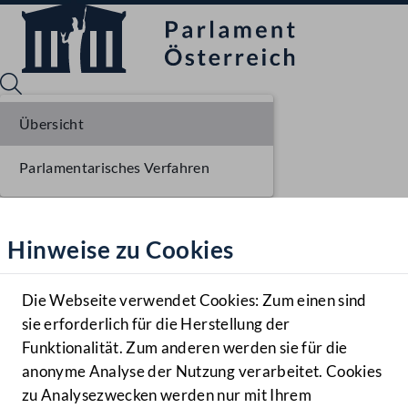
Übersicht
Parlamentarisches Verfahren
Sprache English
Mediathek
Hinweise zu Cookies
Hilfe
Benutzer
Die Webseite verwendet Cookies: Zum einen sind
Zielgruppe
sie erforderlich für die Herstellung der
Navigationsmenü öffnen
MENÜ
Funktionalität. Zum anderen werden sie für die
anonyme Analyse der Nutzung verarbeitet. Cookies
zu Analysezwecken werden nur mit Ihrem
Sprache En
Mediathek