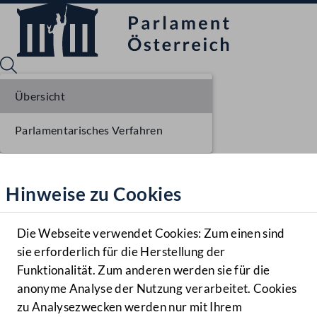
Übersicht
Parlamentarisches Verfahren
Sprache English
Mediathek
Hinweise zu Cookies
Hilfe
Benutzer
Die Webseite verwendet Cookies: Zum einen sind
Zielgruppe
sie erforderlich für die Herstellung der
Navigationsmenü öffnen
MENÜ
Funktionalität. Zum anderen werden sie für die
anonyme Analyse der Nutzung verarbeitet. Cookies
zu Analysezwecken werden nur mit Ihrem
Sprache En
Mediathek