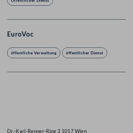
Öffentlicher Dienst
EuroVoc
öffentliche Verwaltung
öffentlicher Dienst
Kontakt
Dr.-Karl-Renner-Ring 3 1017 Wien