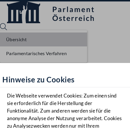
Übersicht
Parlamentarisches Verfahren
Sprache English
Mediathek
Hinweise zu Cookies
Hilfe
Benutzer
Die Webseite verwendet Cookies: Zum einen sind
Zielgruppe
sie erforderlich für die Herstellung der
Navigationsmenü öffnen
MENÜ
Funktionalität. Zum anderen werden sie für die
anonyme Analyse der Nutzung verarbeitet. Cookies
zu Analysezwecken werden nur mit Ihrem
Sprache En
Mediathek