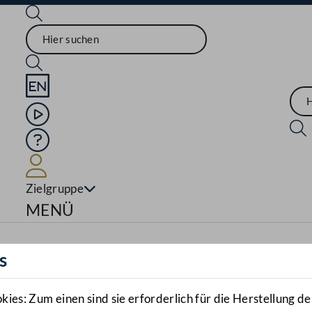
Sprache English
Mediathek
Hilfe
Benutzer
Zielgruppe
Navigationsmenü öffnen
MENÜ
s
es: Zum einen sind sie erforderlich für die Herstellung de