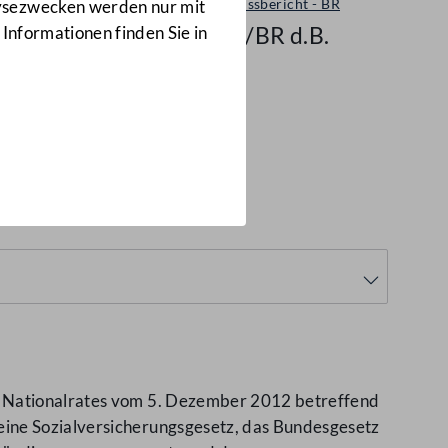
Ausschussbericht - BR
lysezwecken werden nur mit
8856/BR d.B.
 Informationen finden Sie in
 d.B.)
es Nationalrates vom 5. Dezember 2012 betreffend
eine Sozialversicherungsgesetz, das Bundesgesetz