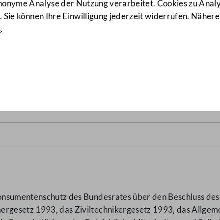
anonyme Analyse der Nutzung verarbeitet. Cookies zu Ana
 Sie können Ihre Einwilligung jederzeit widerrufen. Nähere
s
.
tungsgesetz – PF-ÜG
(8856/BR
 Konsumentenschutz des Bundesrates über den Beschluss d
ergesetz 1993, das Ziviltechnikergesetz 1993, das Allgem