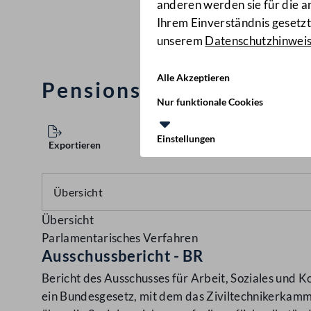
anderen werden sie für die 
Ihrem Einverständnis gesetzt.
unserem
Datenschutzhinwei
Alle Akzeptieren
Pensionsfonds-Überlei
Nur funktionale Cookies
Einstellungen
Exportieren
Übersicht
Parlamentarisches Verfahren
Ausschussbericht - BR
Bericht des Ausschusses für Arbeit, Soziales und
ein Bundesgesetz, mit dem das Ziviltechnikerkamm