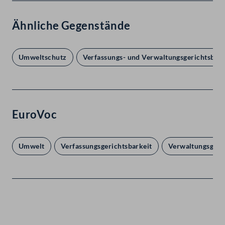
Ähnliche Gegenstände
Umweltschutz
Verfassungs- und Verwaltungsgerichtsbark
EuroVoc
Umwelt
Verfassungsgerichtsbarkeit
Verwaltungsgeri
Kontakt