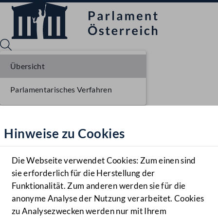
Übersicht
Parlamentarisches Verfahren
Sprache English
Mediathek
Hinweise zu Cookies
Hilfe
Benutzer
Die Webseite verwendet Cookies: Zum einen sind
Zielgruppe
sie erforderlich für die Herstellung der
Navigationsmenü öffnen
MENÜ
Funktionalität. Zum anderen werden sie für die
anonyme Analyse der Nutzung verarbeitet. Cookies
zu Analysezwecken werden nur mit Ihrem
Sprache En
Mediathek