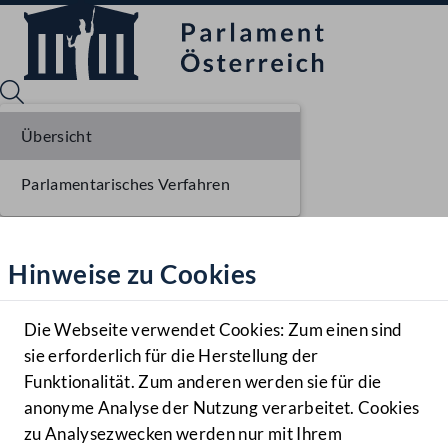
Übersicht
Parlamentarisches Verfahren
Sprache English
Mediathek
Hinweise zu Cookies
Hilfe
Benutzer
Die Webseite verwendet Cookies: Zum einen sind
Zielgruppe
sie erforderlich für die Herstellung der
Navigationsmenü öffnen
MENÜ
Funktionalität. Zum anderen werden sie für die
anonyme Analyse der Nutzung verarbeitet. Cookies
zu Analysezwecken werden nur mit Ihrem
Sprache En
Mediathek