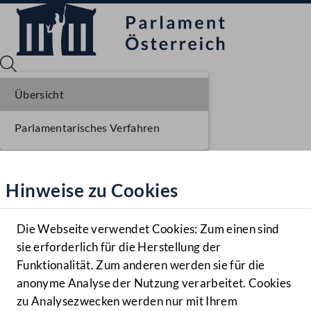
Übersicht
Parlamentarisches Verfahren
Sprache English
Mediathek
Hinweise zu Cookies
Hilfe
Benutzer
Die Webseite verwendet Cookies: Zum einen sind
Zielgruppe
sie erforderlich für die Herstellung der
Navigationsmenü öffnen
MENÜ
Funktionalität. Zum anderen werden sie für die
anonyme Analyse der Nutzung verarbeitet. Cookies
zu Analysezwecken werden nur mit Ihrem
Sprache En
Mediathek