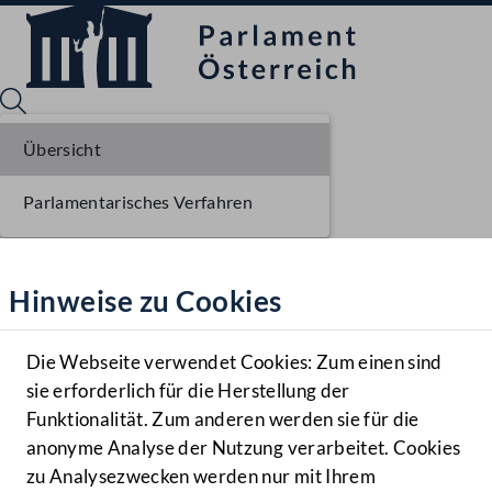
Übersicht
Parlamentarisches Verfahren
Sprache English
Mediathek
Hinweise zu Cookies
Hilfe
Benutzer
Die Webseite verwendet Cookies: Zum einen sind
Zielgruppe
sie erforderlich für die Herstellung der
Navigationsmenü öffnen
MENÜ
Funktionalität. Zum anderen werden sie für die
anonyme Analyse der Nutzung verarbeitet. Cookies
zu Analysezwecken werden nur mit Ihrem
Sprache En
Mediathek