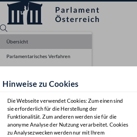
Übersicht
Parlamentarisches Verfahren
Sprache English
Mediathek
Einlangen BR
Hinweise zu Cookies
Hilfe
Benutzer
Die Webseite verwendet Cookies: Zum einen sind
Zielgruppe
sie erforderlich für die Herstellung der
Navigationsmenü öffnen
MENÜ
Funktionalität. Zum anderen werden sie für die
anonyme Analyse der Nutzung verarbeitet. Cookies
zu Analysezwecken werden nur mit Ihrem
Sprache En
Mediathek