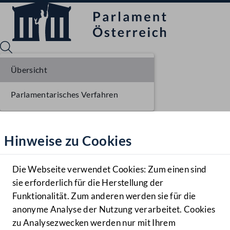
Übersicht
Parlamentarisches Verfahren
Sprache English
Mediathek
Hinweise zu Cookies
Hilfe
Benutzer
Die Webseite verwendet Cookies: Zum einen sind
Zielgruppe
sie erforderlich für die Herstellung der
Navigationsmenü öffnen
MENÜ
Funktionalität. Zum anderen werden sie für die
anonyme Analyse der Nutzung verarbeitet. Cookies
zu Analysezwecken werden nur mit Ihrem
Sprache En
Mediathek