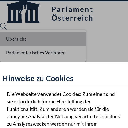
Übersicht
Parlamentarisches Verfahren
Sprache English
Mediathek
Hinweise zu Cookies
Hilfe
Benutzer
Die Webseite verwendet Cookies: Zum einen sind
Zielgruppe
sie erforderlich für die Herstellung der
Navigationsmenü öffnen
MENÜ
Funktionalität. Zum anderen werden sie für die
anonyme Analyse der Nutzung verarbeitet. Cookies
zu Analysezwecken werden nur mit Ihrem
Sprache En
Mediathek