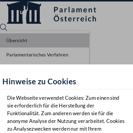
Übersicht
Parlamentarisches Verfahren
Sprache English
Mediathek
Liste der Rednerinnen und Redner
Hinweise zu Cookies
Hilfe
Benutzer
Die Webseite verwendet Cookies: Zum einen sind
Zielgruppe
sie erforderlich für die Herstellung der
Navigationsmenü öffnen
MENÜ
Funktionalität. Zum anderen werden sie für die
anonyme Analyse der Nutzung verarbeitet. Cookies
zu Analysezwecken werden nur mit Ihrem
Sprache En
Mediathek