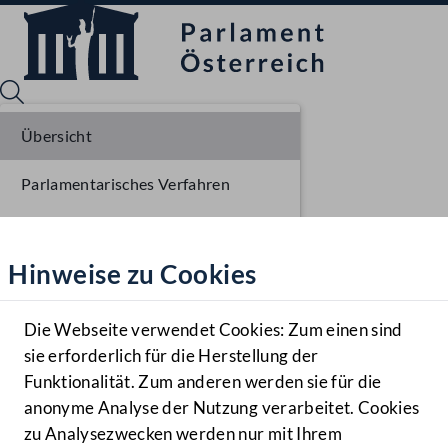
Übersicht
Parlamentarisches Verfahren
Sprache English
Mediathek
Liste der Rednerinnen und Redner
Hinweise zu Cookies
Hilfe
Benutzer
Die Webseite verwendet Cookies: Zum einen sind
Zielgruppe
sie erforderlich für die Herstellung der
Navigationsmenü öffnen
MENÜ
Funktionalität. Zum anderen werden sie für die
anonyme Analyse der Nutzung verarbeitet. Cookies
zu Analysezwecken werden nur mit Ihrem
Sprache En
Mediathek