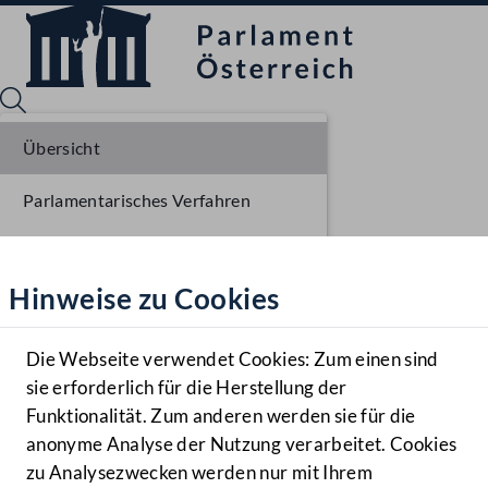
Übersicht
Parlamentarisches Verfahren
Sprache English
Mediathek
Liste der Rednerinnen und Redner
Hinweise zu Cookies
Hilfe
Benutzer
Die Webseite verwendet Cookies: Zum einen sind
Zielgruppe
sie erforderlich für die Herstellung der
Navigationsmenü öffnen
MENÜ
Funktionalität. Zum anderen werden sie für die
anonyme Analyse der Nutzung verarbeitet. Cookies
zu Analysezwecken werden nur mit Ihrem
Sprache En
Mediathek