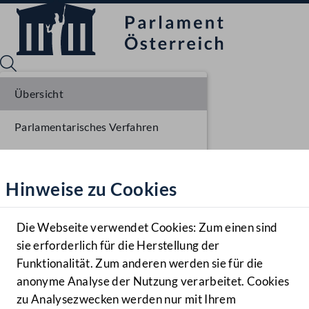
Übersicht
Parlamentarisches Verfahren
Sprache English
Mediathek
Liste der Rednerinnen und Redner
Hinweise zu Cookies
Hilfe
Benutzer
Die Webseite verwendet Cookies: Zum einen sind
Zielgruppe
sie erforderlich für die Herstellung der
Navigationsmenü öffnen
MENÜ
Funktionalität. Zum anderen werden sie für die
anonyme Analyse der Nutzung verarbeitet. Cookies
zu Analysezwecken werden nur mit Ihrem
Sprache En
Mediathek