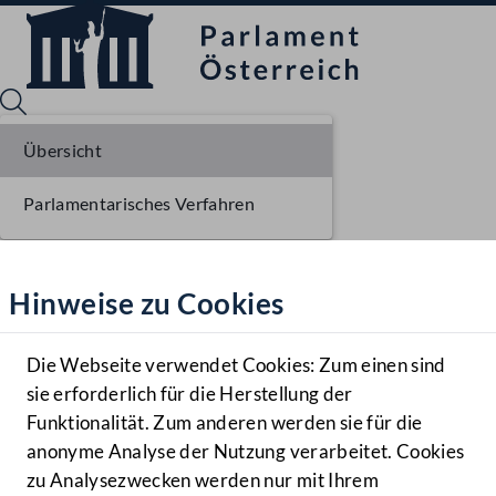
Übersicht
Parlamentarisches Verfahren
Sprache English
Mediathek
Hinweise zu Cookies
Hilfe
Benutzer
Die Webseite verwendet Cookies: Zum einen sind
Zielgruppe
sie erforderlich für die Herstellung der
Navigationsmenü öffnen
MENÜ
Funktionalität. Zum anderen werden sie für die
anonyme Analyse der Nutzung verarbeitet. Cookies
zu Analysezwecken werden nur mit Ihrem
Sprache En
Mediathek