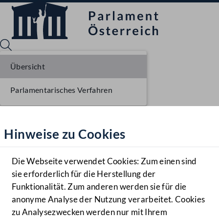
Übersicht
Parlamentarisches Verfahren
Sprache English
Mediathek
Hinweise zu Cookies
Hilfe
Benutzer
Die Webseite verwendet Cookies: Zum einen sind
Zielgruppe
sie erforderlich für die Herstellung der
Navigationsmenü öffnen
MENÜ
Funktionalität. Zum anderen werden sie für die
anonyme Analyse der Nutzung verarbeitet. Cookies
zu Analysezwecken werden nur mit Ihrem
Sprache En
Mediathek