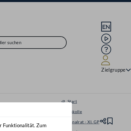
Sprache En
Mediathek
Hilfe
Benutze
Zielgruppe
Start
Protokolle
Nationalrat - XI. GP
Teile
Lesez
r Funktionalität. Zum