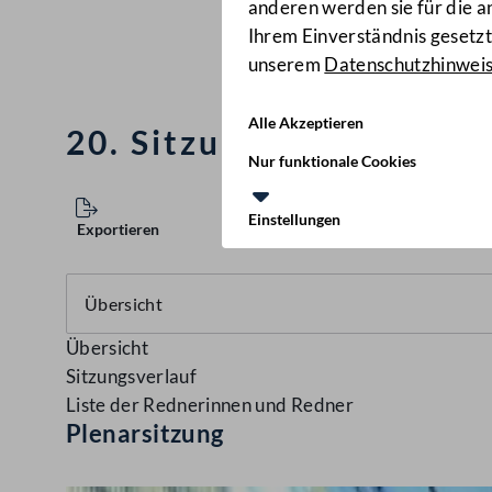
anderen werden sie für die 
Ihrem Einverständnis gesetzt.
unserem
Datenschutzhinwei
Alle Akzeptieren
20. Sitzung des Nationa
Nur funktionale Cookies
Einstellungen
Exportieren
Übersicht
Sitzungsverlauf
Liste der Rednerinnen und Redner
Plenarsitzung