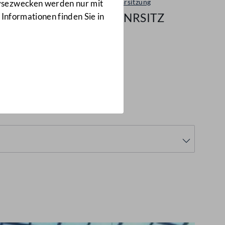
Plenarsitzung
lysezwecken werden nur mit
20/NRSITZ
 Informationen finden Sie in
SITZ)