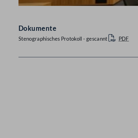
Dokumente
Stenographisches Protokoll - gescannt
PDF
Kontakt