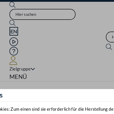
Sprache English
Mediathek
Hilfe
Benutzer
Zielgruppe
Navigationsmenü öffnen
MENÜ
s
es: Zum einen sind sie erforderlich für die Herstellung de