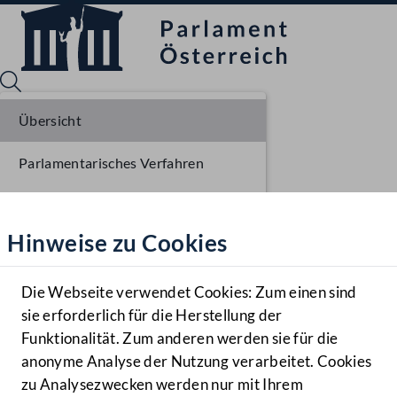
Übersicht
Parlamentarisches Verfahren
Sprache English
Mediathek
Liste der Rednerinnen und Redner
Hinweise zu Cookies
Hilfe
Benutzer
Die Webseite verwendet Cookies: Zum einen sind
Zielgruppe
sie erforderlich für die Herstellung der
Navigationsmenü öffnen
MENÜ
Funktionalität. Zum anderen werden sie für die
anonyme Analyse der Nutzung verarbeitet. Cookies
zu Analysezwecken werden nur mit Ihrem
Sprache En
Mediathek