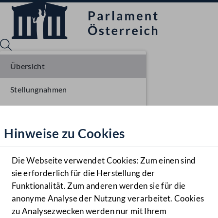
Übersicht
Stellungnahmen
Sprache English
Mediathek
Parlamentarisches Verfahren
Hinweise zu Cookies
Hilfe
Einlangen NR
Benutzer
Die Webseite verwendet Cookies: Zum einen sind
Zielgruppe
sie erforderlich für die Herstellung der
Navigationsmenü öffnen
MENÜ
Funktionalität. Zum anderen werden sie für die
anonyme Analyse der Nutzung verarbeitet. Cookies
zu Analysezwecken werden nur mit Ihrem
Sprache En
Mediathek