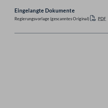
Eingelangte Dokumente
Regierungsvorlage (gescanntes Original)
PDF
Kontakt