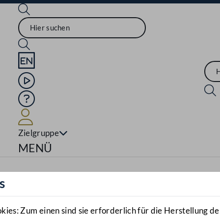
Sprache English
Mediathek
Hilfe
Benutzer
Zielgruppe
Navigationsmenü öffnen
MENÜ
s
es: Zum einen sind sie erforderlich für die Herstellung de