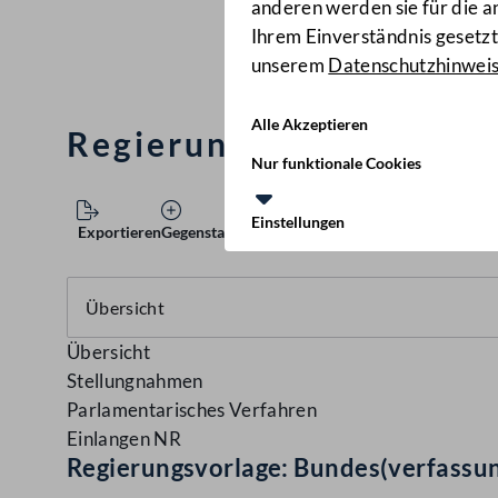
anderen werden sie für die 
Ihrem Einverständnis gesetzt.
unserem
Datenschutzhinwei
Alle Akzeptieren
Regierungsvorlage: Bun
Nur funktionale Cookies
Einstellungen
Exportieren
Gegenstand speichern
Übersicht
Stellungnahmen
Parlamentarisches Verfahren
Einlangen NR
Regierungsvorlage: Bundes(verfassu