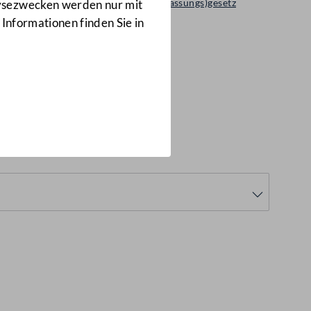
Regierungsvorlage: Bundes(verfassungs)gesetz
lysezwecken werden nur mit
934 d.B.
 Informationen finden Sie in
d.B.)