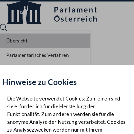
Übersicht
Parlamentarisches Verfahren
Sprache English
Mediathek
Liste der Rednerinnen und Redner
Hinweise zu Cookies
Hilfe
Benutzer
Die Webseite verwendet Cookies: Zum einen sind
Zielgruppe
sie erforderlich für die Herstellung der
Navigationsmenü öffnen
MENÜ
Funktionalität. Zum anderen werden sie für die
anonyme Analyse der Nutzung verarbeitet. Cookies
zu Analysezwecken werden nur mit Ihrem
Sprache En
Mediathek