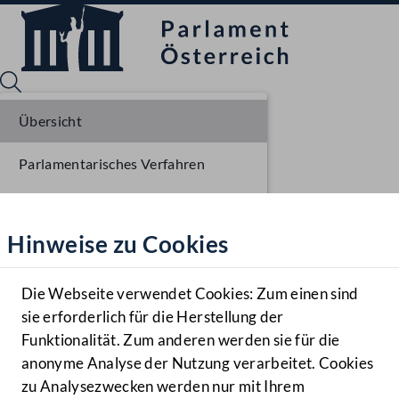
Übersicht
Parlamentarisches Verfahren
Sprache English
Mediathek
Einbringung NR
Hinweise zu Cookies
Hilfe
Benutzer
Die Webseite verwendet Cookies: Zum einen sind
Zielgruppe
sie erforderlich für die Herstellung der
Navigationsmenü öffnen
MENÜ
Funktionalität. Zum anderen werden sie für die
anonyme Analyse der Nutzung verarbeitet. Cookies
zu Analysezwecken werden nur mit Ihrem
Sprache En
Mediathek