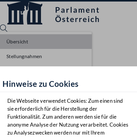
Übersicht
Stellungnahmen
Sprache English
Mediathek
Parlamentarisches Verfahren
Hinweise zu Cookies
Hilfe
Einlangen NR
Benutzer
Die Webseite verwendet Cookies: Zum einen sind
Zielgruppe
sie erforderlich für die Herstellung der
Navigationsmenü öffnen
MENÜ
Funktionalität. Zum anderen werden sie für die
anonyme Analyse der Nutzung verarbeitet. Cookies
zu Analysezwecken werden nur mit Ihrem
Sprache En
Mediathek