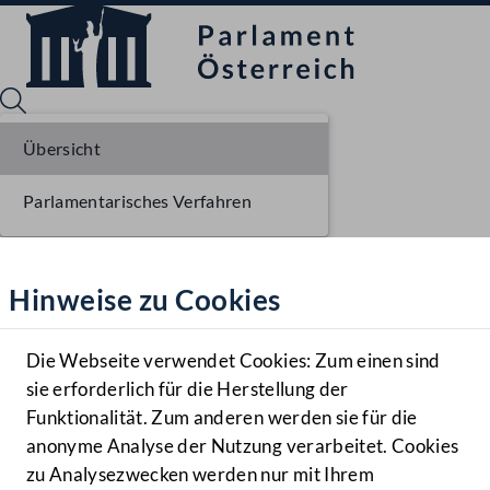
Übersicht
Parlamentarisches Verfahren
Sprache English
Mediathek
Hinweise zu Cookies
Hilfe
Benutzer
Die Webseite verwendet Cookies: Zum einen sind
Zielgruppe
sie erforderlich für die Herstellung der
Navigationsmenü öffnen
MENÜ
Funktionalität. Zum anderen werden sie für die
anonyme Analyse der Nutzung verarbeitet. Cookies
zu Analysezwecken werden nur mit Ihrem
Sprache En
Mediathek