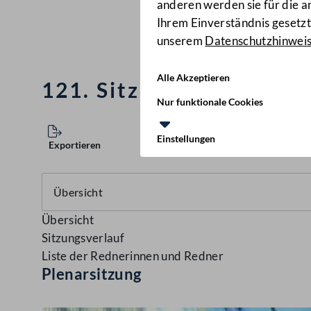
anderen werden sie für die 
Ihrem Einverständnis gesetzt.
unserem
Datenschutzhinwei
Alle Akzeptieren
121. Sitzung des Nation
Nur funktionale Cookies
Einstellungen
Exportieren
Übersicht
Sitzungsverlauf
Liste der Rednerinnen und Redner
Plenarsitzung