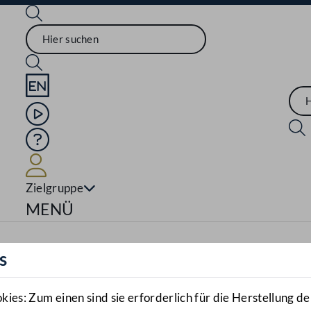
Sprache English
Mediathek
Hilfe
Benutzer
Zielgruppe
Navigationsmenü öffnen
MENÜ
s
es: Zum einen sind sie erforderlich für die Herstellung de