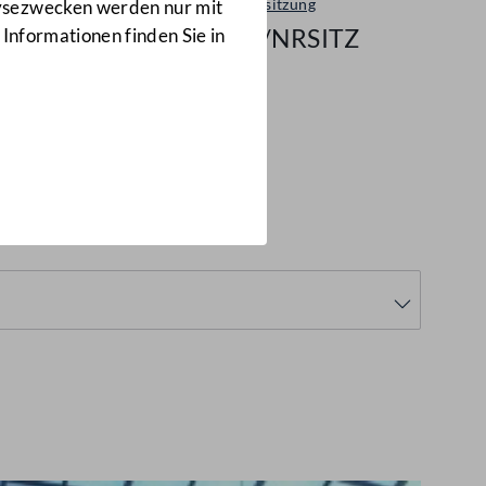
Plenarsitzung
lysezwecken werden nur mit
121/NRSITZ
 Informationen finden Sie in
1/NRSITZ)