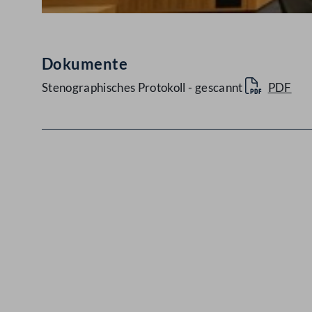
Dokumente
Stenographisches Protokoll - gescannt
PDF
Kontakt