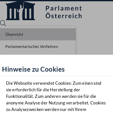
Übersicht
Parlamentarisches Verfahren
Sprache English
Mediathek
Liste der Rednerinnen und Redner
Hinweise zu Cookies
Hilfe
Benutzer
Die Webseite verwendet Cookies: Zum einen sind
Zielgruppe
sie erforderlich für die Herstellung der
Navigationsmenü öffnen
MENÜ
Funktionalität. Zum anderen werden sie für die
anonyme Analyse der Nutzung verarbeitet. Cookies
zu Analysezwecken werden nur mit Ihrem
Sprache En
Mediathek