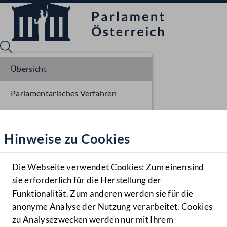
Übersicht
Parlamentarisches Verfahren
Sprache English
Mediathek
Liste der Rednerinnen und Redner
Hinweise zu Cookies
Hilfe
Benutzer
Die Webseite verwendet Cookies: Zum einen sind
Zielgruppe
sie erforderlich für die Herstellung der
Navigationsmenü öffnen
MENÜ
Funktionalität. Zum anderen werden sie für die
anonyme Analyse der Nutzung verarbeitet. Cookies
zu Analysezwecken werden nur mit Ihrem
Sprache En
Mediathek