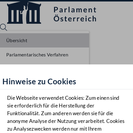
Übersicht
Parlamentarisches Verfahren
Sprache English
Mediathek
Einbringung NR
Hinweise zu Cookies
Hilfe
Benutzer
Die Webseite verwendet Cookies: Zum einen sind
Zielgruppe
sie erforderlich für die Herstellung der
Navigationsmenü öffnen
MENÜ
Funktionalität. Zum anderen werden sie für die
anonyme Analyse der Nutzung verarbeitet. Cookies
zu Analysezwecken werden nur mit Ihrem
Sprache En
Mediathek