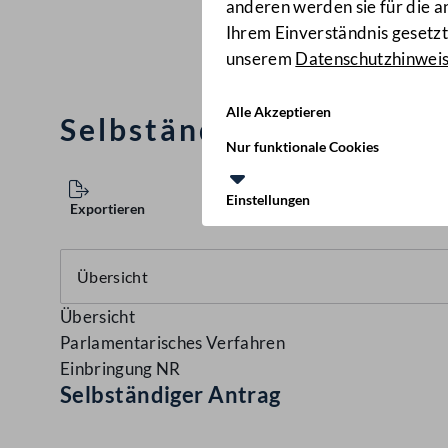
anderen werden sie für die 
Ihrem Einverständnis gesetzt.
unserem
Datenschutzhinwei
Alle Akzeptieren
Selbständiger Antrag
(9
Nur funktionale Cookies
Einstellungen
Exportieren
Übersicht
Parlamentarisches Verfahren
Einbringung NR
Selbständiger Antrag