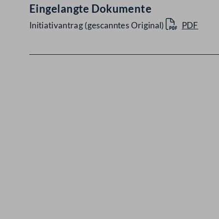
Eingelangte Dokumente
Initiativantrag (gescanntes Original)
PDF
Kontakt