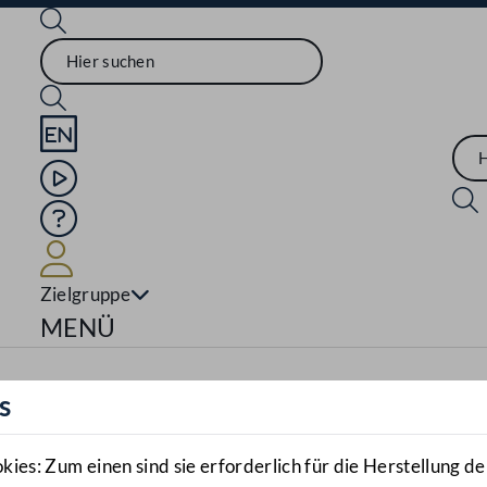
Sprache English
Mediathek
Hilfe
Benutzer
Zielgruppe
Navigationsmenü öffnen
MENÜ
s
es: Zum einen sind sie erforderlich für die Herstellung de