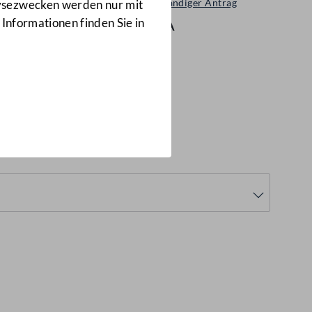
Selbständiger Antrag
lysezwecken werden nur mit
96/A
 Informationen finden Sie in