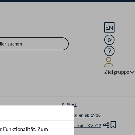
Sprache En
Mediathek
Hilfe
Benutze
Zielgruppe
Start
Materialien ab 1918
Nationalrat - XV. GP
Teile
Lesez
r Funktionalität. Zum