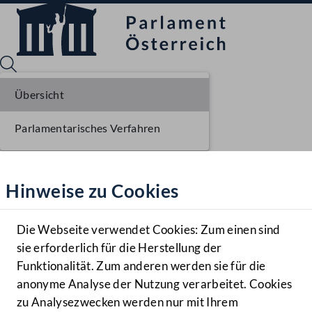
Übersicht
Parlamentarisches Verfahren
Sprache English
Mediathek
Hinweise zu Cookies
Hilfe
Benutzer
Die Webseite verwendet Cookies: Zum einen sind
Zielgruppe
sie erforderlich für die Herstellung der
Navigationsmenü öffnen
MENÜ
Funktionalität. Zum anderen werden sie für die
anonyme Analyse der Nutzung verarbeitet. Cookies
zu Analysezwecken werden nur mit Ihrem
Sprache En
Mediathek