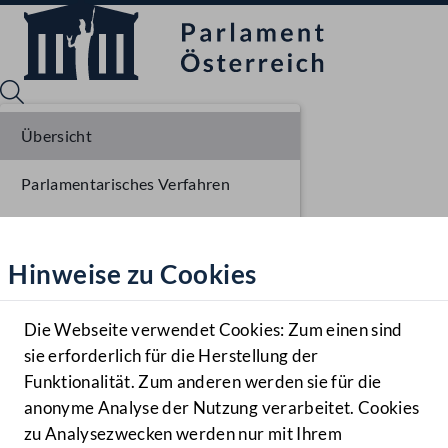
Übersicht
Parlamentarisches Verfahren
Sprache English
Mediathek
Einlangen NR
Hinweise zu Cookies
Hilfe
Benutzer
Die Webseite verwendet Cookies: Zum einen sind
Zielgruppe
sie erforderlich für die Herstellung der
Navigationsmenü öffnen
MENÜ
Funktionalität. Zum anderen werden sie für die
anonyme Analyse der Nutzung verarbeitet. Cookies
zu Analysezwecken werden nur mit Ihrem
Sprache En
Mediathek