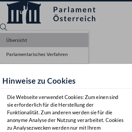
Übersicht
Parlamentarisches Verfahren
Sprache English
Mediathek
Hinweise zu Cookies
Hilfe
Benutzer
Die Webseite verwendet Cookies: Zum einen sind
Zielgruppe
sie erforderlich für die Herstellung der
Navigationsmenü öffnen
MENÜ
Funktionalität. Zum anderen werden sie für die
anonyme Analyse der Nutzung verarbeitet. Cookies
zu Analysezwecken werden nur mit Ihrem
Sprache En
Mediathek