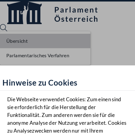
Übersicht
Parlamentarisches Verfahren
Sprache English
Mediathek
Hinweise zu Cookies
Hilfe
Benutzer
Die Webseite verwendet Cookies: Zum einen sind
Zielgruppe
sie erforderlich für die Herstellung der
Navigationsmenü öffnen
MENÜ
Funktionalität. Zum anderen werden sie für die
anonyme Analyse der Nutzung verarbeitet. Cookies
zu Analysezwecken werden nur mit Ihrem
Sprache En
Mediathek