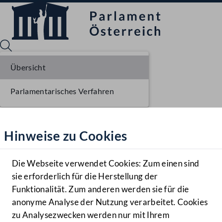
Übersicht
Parlamentarisches Verfahren
Sprache English
Mediathek
Hinweise zu Cookies
Hilfe
Benutzer
Die Webseite verwendet Cookies: Zum einen sind
Zielgruppe
sie erforderlich für die Herstellung der
Navigationsmenü öffnen
MENÜ
Funktionalität. Zum anderen werden sie für die
anonyme Analyse der Nutzung verarbeitet. Cookies
zu Analysezwecken werden nur mit Ihrem
Sprache En
Mediathek