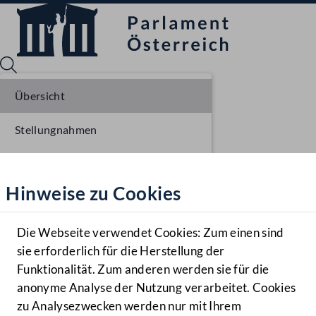
Übersicht
Stellungnahmen
Sprache English
Mediathek
Parlamentarisches Verfahren
Hinweise zu Cookies
Hilfe
Einlangen NR
Benutzer
Die Webseite verwendet Cookies: Zum einen sind
Zielgruppe
sie erforderlich für die Herstellung der
Navigationsmenü öffnen
MENÜ
Funktionalität. Zum anderen werden sie für die
anonyme Analyse der Nutzung verarbeitet. Cookies
zu Analysezwecken werden nur mit Ihrem
Sprache En
Mediathek