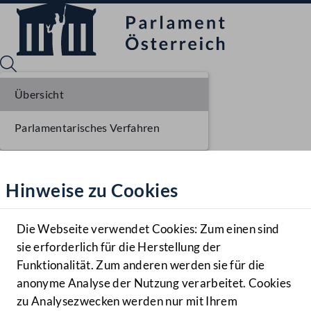
Übersicht
Parlamentarisches Verfahren
Sprache English
Mediathek
Hinweise zu Cookies
Hilfe
Benutzer
Die Webseite verwendet Cookies: Zum einen sind
Zielgruppe
sie erforderlich für die Herstellung der
Navigationsmenü öffnen
MENÜ
Funktionalität. Zum anderen werden sie für die
anonyme Analyse der Nutzung verarbeitet. Cookies
zu Analysezwecken werden nur mit Ihrem
Sprache En
Mediathek