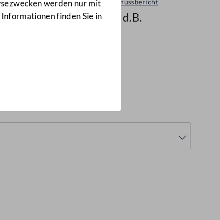
Ausschussbericht
lysezwecken werden nur mit
706 d.B.
 Informationen finden Sie in