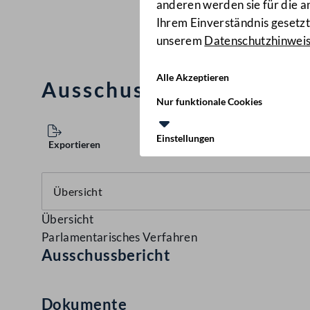
anderen werden sie für die 
Ihrem Einverständnis gesetzt.
unserem
Datenschutzhinwei
Alle Akzeptieren
Ausschussbericht
(706 d.
Nur funktionale Cookies
Einstellungen
Exportieren
Übersicht
Parlamentarisches Verfahren
Ausschussbericht
Dokumente