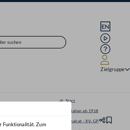
Sprache En
Mediathek
Hilfe
Benutze
Zielgruppe
Start
Materialien ab 1918
Nationalrat - XV. GP
Teile
Lesez
r Funktionalität. Zum