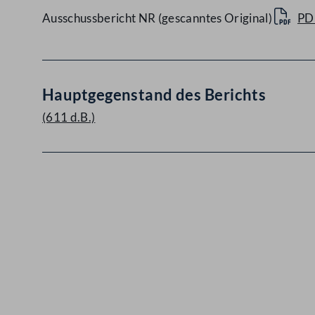
Ausschussbericht NR (gescanntes Original)
PD
Hauptgegenstand des Berichts
(611 d.B.)
Kontakt