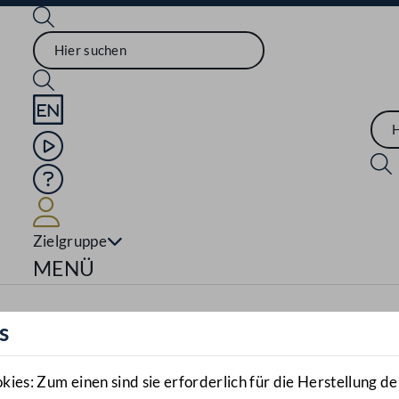
Sprache English
Mediathek
Hilfe
Benutzer
Zielgruppe
Navigationsmenü öffnen
MENÜ
s
es: Zum einen sind sie erforderlich für die Herstellung de