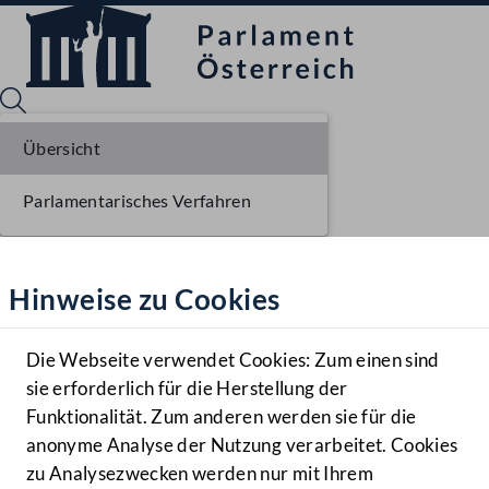
Übersicht
Parlamentarisches Verfahren
Sprache English
Mediathek
Hinweise zu Cookies
Hilfe
Benutzer
Die Webseite verwendet Cookies: Zum einen sind
Zielgruppe
sie erforderlich für die Herstellung der
Navigationsmenü öffnen
MENÜ
Funktionalität. Zum anderen werden sie für die
anonyme Analyse der Nutzung verarbeitet. Cookies
zu Analysezwecken werden nur mit Ihrem
Sprache En
Mediathek